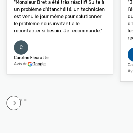
"Monsieur Bret a été très réactif! Suite à
"J
un problème d'étanchéité, un technicien
l’
est venu le jour même pour solutionner
qu
le problème nous invitant à le
d’
recontacter si besoin. Je recommande."
le
re
C
Caroline Fleurotte
Avis de
Google
Ca
Av