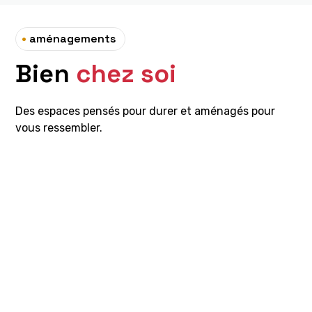
•
aménagements
Bien
chez soi
Des espaces pensés pour durer et aménagés pour
vous ressembler.
Salle de bains
Créez une salle de bains à votre image : visitez
notre showroom. Nous vous aidons à choisir
meubles, sanitaires et carrelages adaptés à
votre espace et à votre budget. Pour la pose,