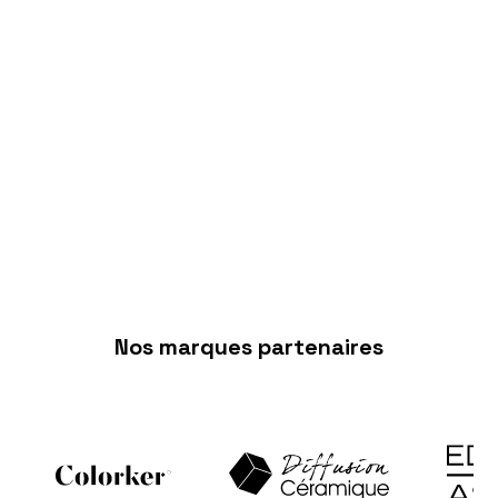
Carrelage
Un large choix de styles, formats et finitions
pour sublimer vos pièces. Nous vous
conseillons pour composer un résultat
harmonieux, durable et adapté à votre
intérieur
Nos marques partenaires