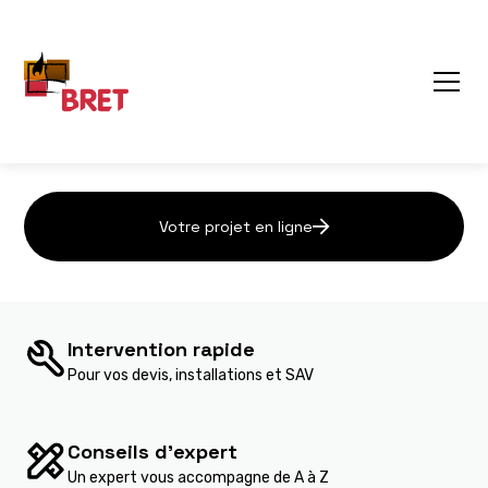
Votre spécialiste
cheminée,
poêle, carrelage à
Vesoul
Votre projet en ligne
Un premier contact gratuit et sans engagement.
Votre
projet
en
ligne
Intervention rapide
Pour vos devis, installations et SAV
Conseils d'expert
Un expert vous accompagne de A à Z