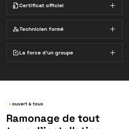
Certificat officiel
Après chaque intervention (ramonage ou
débistrage), nous vous remettons un certificat
Technicien formé
de vacuité reconnu par les assurances.
Notre ramoneur n'est pas un simple nettoyeur,
c'est un technicien formé capable de détecter
La force d'un groupe
les anomalies (fissures, joints défectueux) sur
tout type de chaudière ou poêle.
En cas de problème technique complexe
détecté lors du ramonage, vous bénéficiez de la
passerelle directe avec les experts
chauffagistes de BRET.
•
ouvert à tous
Ramonage de tout